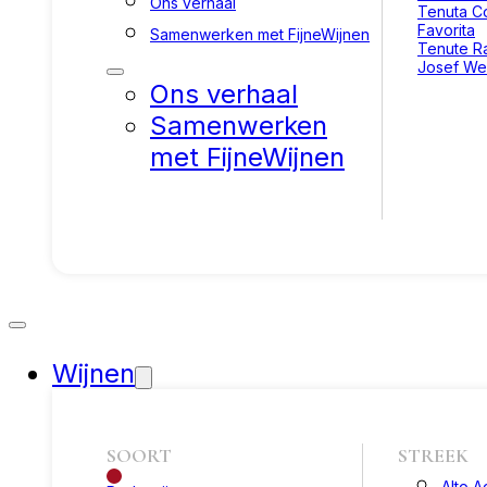
Ons verhaal
Tenuta Co
Favorita
Samenwerken met FijneWijnen
Tenute R
Josef We
Ons verhaal
Samenwerken
met FijneWijnen
Wijnen
SOORT
STREEK
Alto A