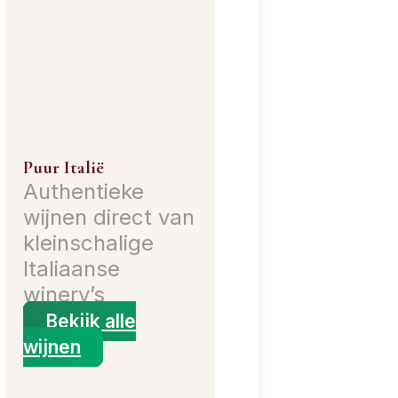
Puur Italië
Authentieke
wijnen direct van
kleinschalige
Italiaanse
winery’s
Bekijk alle
wijnen