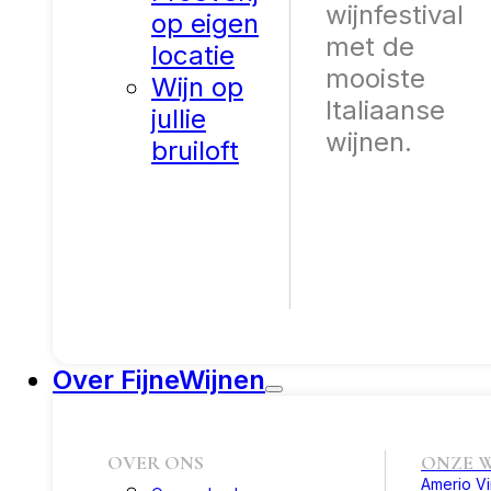
wijnfestival
op eigen
met de
locatie
mooiste
Wijn op
Italiaanse
jullie
wijnen.
bruiloft
Over FijneWijnen
OVER ONS
ONZE W
Amerio V