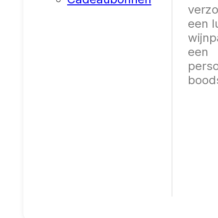
verz
een l
wijnp
een
perso
bood