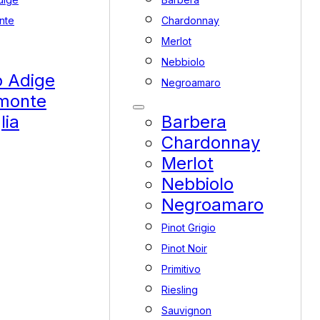
nte
Chardonnay
Merlot
Nebbiolo
o Adige
Negroamaro
monte
lia
Barbera
Chardonnay
Merlot
Nebbiolo
Negroamaro
Pinot Grigio
Pinot Noir
Primitivo
Riesling
Sauvignon