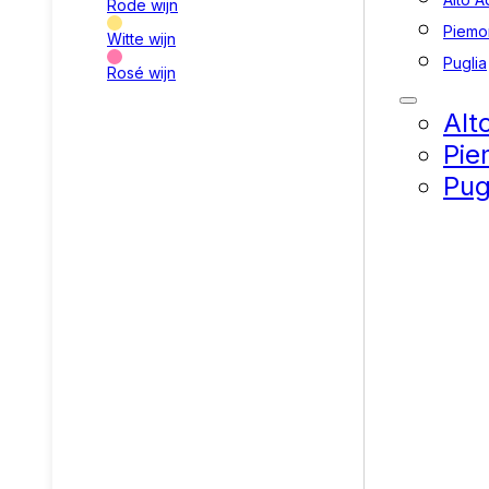
Rode wijn
Piemo
Witte wijn
Puglia
Rosé wijn
Alt
Pie
Pug