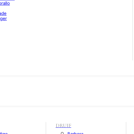
rallo
ade
ger
DRUIF
dige
Barbera