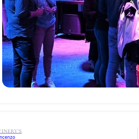
INERY’S
incenzo