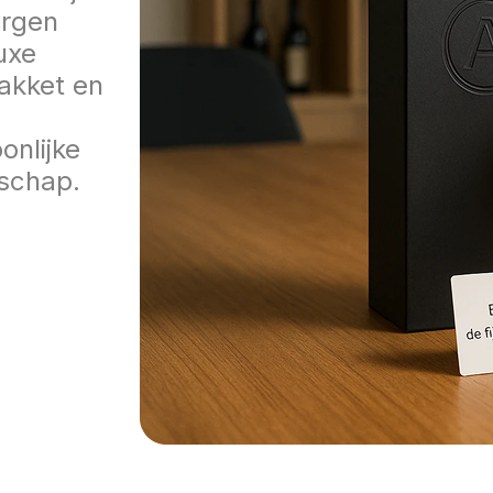
orgen
uxe
akket en
onlijke
schap.