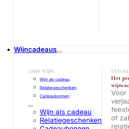
Wijncadeaus
GEEF WIJN
UITGE
Het pe
Wijn als cadeau
wijnca
Relatiegeschenken
Voor
Cadeaubonnen
verja
fees
Wijn als cadeau
of za
Relatiegeschenken
relati
Cadeaubonnen