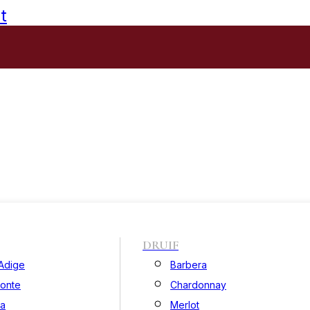
t
DRUIF
 Adige
Barbera
onte
Chardonnay
ia
Merlot