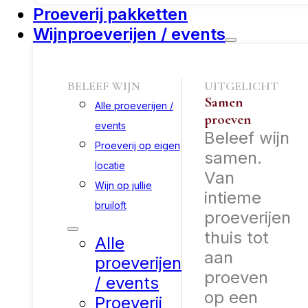
Proeverij pakketten
Wijnproeverijen / events
BELEEF WIJN
UITGELICHT
Samen
Alle proeverijen /
proeven
events
Beleef wijn
Proeverij op eigen
samen.
locatie
Van
Wijn op jullie
intieme
bruiloft
proeverijen
thuis tot
Alle
aan
proeverijen
proeven
/ events
op een
Proeverij