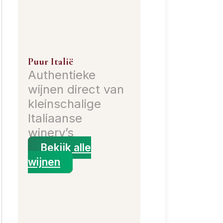
Puur Italië
Authentieke
wijnen direct van
kleinschalige
Italiaanse
winery’s
Bekijk alle
wijnen