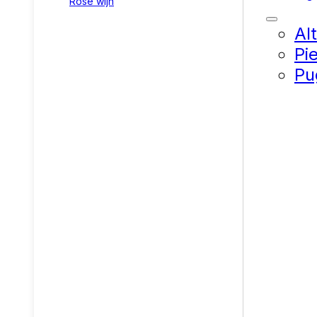
Rosé wijn
Al
Pi
Pu