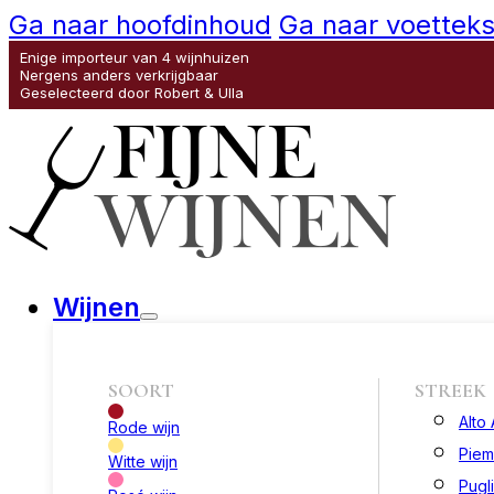
Ga naar hoofdinhoud
Ga naar voetteks
Enige importeur van 4 wijnhuizen
Nergens anders verkrijgbaar
Geselecteerd door Robert & Ulla
Wijnen
SOORT
STREEK
Alto
Rode wijn
Piem
Witte wijn
Pugl