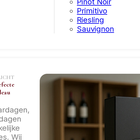
Pinot Noir
Primitivo
Riesling
Sauvignon
LICHT
rfecte
deau
ardagen,
tdagen
kelijke
es. Wij