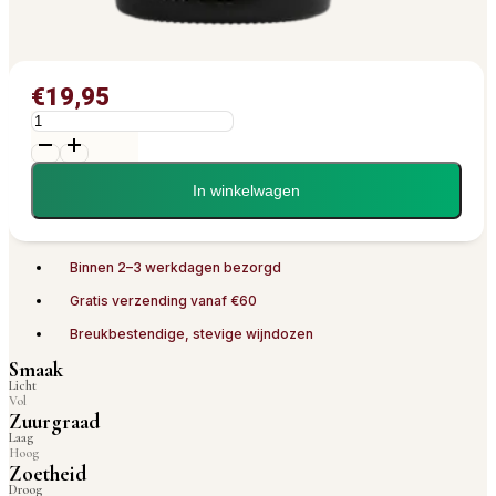
€
19,95
Myron
DOC
|
Sauvignon
|
In winkelwagen
Josef
Weger
|
wit
2023
Binnen 2–3 werkdagen bezorgd
aantal
Gratis verzending vanaf €60
Breukbestendige, stevige wijndozen
Smaak
Licht
Vol
Zuurgraad
Laag
Hoog
Zoetheid
Droog