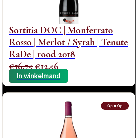
Sortitia DOC | Monferrato
Rosso | Merlot / Syrah | Tenute
RaDe | rood 2018
Oorspronkelijke
Huidige
€
16,75
€
12,56
prijs
prijs
In winkelmand
was:
is:
€16,75.
€12,56.
Op = Op