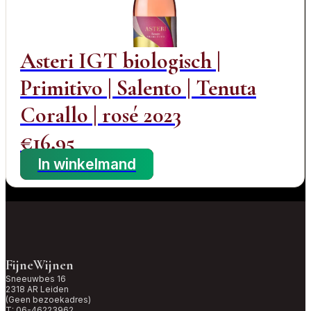
Asteri IGT biologisch |
Primitivo | Salento | Tenuta
Corallo | rosé 2023
€
16,95
In winkelmand
FijneWijnen
Sneeuwbes 16
2318 AR Leiden
(Geen bezoekadres)
T:
06-46223962