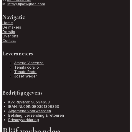
M:
info@fijnewijnen.com
Navigatie
Home
De makers
De wijn
Over ons
Contact
Leveranciers
Amerio Vincenzo
Tenuta corallo
Tenute Rade
Josef Weger
Bedrijfsgegevens
Kvk Rijnland: 50534653
IBAN: NL09INGB0391398350
Algemene voorwaarden
Betaling, verzending & retouren
Privacyverklaring
Blijf verbonden