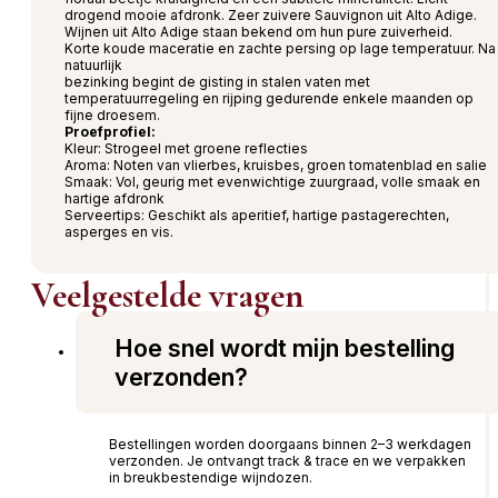
drogend mooie afdronk. Zeer zuivere Sauvignon uit Alto Adige.
Wijnen uit Alto Adige staan bekend om hun pure zuiverheid.
Korte koude maceratie en zachte persing op lage temperatuur. Na
natuurlijk
bezinking begint de gisting in stalen vaten met
temperatuurregeling en rijping gedurende enkele maanden op
fijne droesem.
Proefprofiel:
Kleur: Strogeel met groene reflecties
Aroma: Noten van vlierbes, kruisbes, groen tomatenblad en salie
Smaak: Vol, geurig met evenwichtige zuurgraad, volle smaak en
hartige afdronk
Serveertips: Geschikt als aperitief, hartige pastagerechten,
asperges en vis.
Veelgestelde vragen
Hoe snel wordt mijn bestelling
verzonden?
Bestellingen worden doorgaans binnen 2–3 werkdagen
verzonden. Je ontvangt track & trace en we verpakken
in breukbestendige wijndozen.