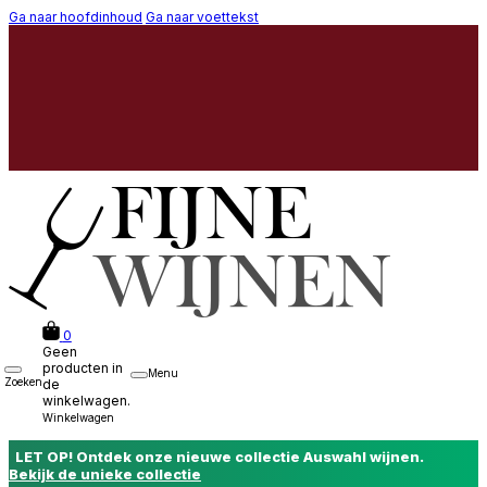
Ga naar hoofdinhoud
Ga naar voettekst
0
Geen
producten in
Menu
Zoeken
de
winkelwagen.
Winkelwagen
LET OP! Ontdek onze nieuwe collectie Auswahl wijnen.
Bekijk de unieke collectie