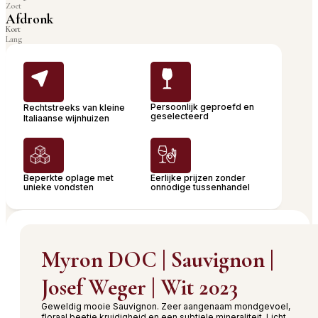
Zoet
Afdronk
Kort
Lang
Persoonlijk geproefd en
Rechtstreeks van kleine
geselecteerd
Italiaanse wijnhuizen
Beperkte oplage met
Eerlijke prijzen zonder
unieke vondsten
onnodige tussenhandel
Myron DOC | Sauvignon |
Josef Weger | Wit 2023
Geweldig mooie Sauvignon. Zeer aangenaam mondgevoel,
floraal beetje kruidigheid en een subtiele mineraliteit. Licht