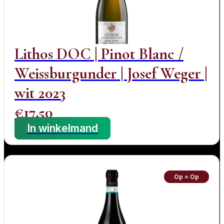
Lithos DOC | Pinot Blanc /
Weissburgunder | Josef Weger |
wit 2023
€
17,50
In winkelmand
Op = Op