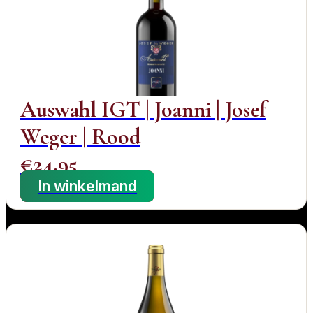
Auswahl IGT | Joanni | Josef
Weger | Rood
€
24,95
In winkelmand