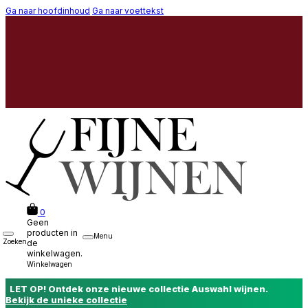
Ga naar hoofdinhoud
Ga naar voettekst
0
Geen
producten in
Menu
Zoeken
de
winkelwagen.
Winkelwagen
LET OP! Ontdek onze nieuwe collectie Auswahl wijnen.
Bekijk de unieke collectie