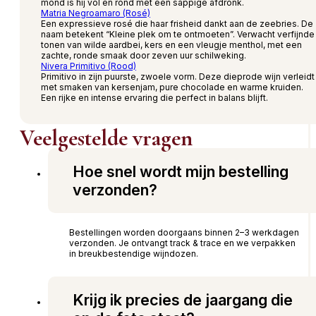
mond is hij vol en rond met een sappige afdronk.
Matria Negroamaro (Rosé)
Een expressieve rosé die haar frisheid dankt aan de zeebries. De
naam betekent “Kleine plek om te ontmoeten”. Verwacht verfijnde
tonen van wilde aardbei, kers en een vleugje menthol, met een
zachte, ronde smaak door zeven uur schilweking.
Nivera Primitivo (Rood)
Primitivo in zijn puurste, zwoele vorm. Deze dieprode wijn verleidt
met smaken van kersenjam, pure chocolade en warme kruiden.
Een rijke en intense ervaring die perfect in balans blijft.
Veelgestelde vragen
Hoe snel wordt mijn bestelling
verzonden?
Bestellingen worden doorgaans binnen 2–3 werkdagen
verzonden. Je ontvangt track & trace en we verpakken
in breukbestendige wijndozen.
Krijg ik precies de jaargang die