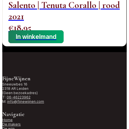
Salento | Tenuta Corallo | rood
2021
€
18,95
In winkelmand
FijneWijnen
Sneeuwbes 16
2318 AR Leiden
(Geen bezoekadres)
T:
06-46223962
M:
info@fijnewijnen.com
Navigatie
Home
De makers
De wijn