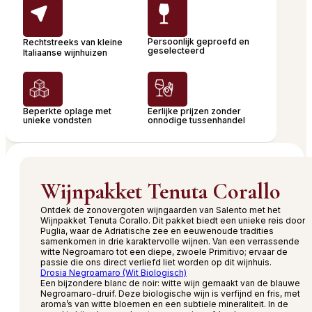
Persoonlijk geproefd en
Rechtstreeks van kleine
geselecteerd
Italiaanse wijnhuizen
Beperkte oplage met
Eerlijke prijzen zonder
unieke vondsten
onnodige tussenhandel
Wijnpakket Tenuta Corallo
Ontdek de zonovergoten wijngaarden van Salento met het
Wijnpakket Tenuta Corallo. Dit pakket biedt een unieke reis door
Puglia, waar de Adriatische zee en eeuwenoude tradities
samenkomen in drie karaktervolle wijnen. Van een verrassende
witte Negroamaro tot een diepe, zwoele Primitivo; ervaar de
passie die ons direct verliefd liet worden op dit wijnhuis.
Drosia Negroamaro (Wit Biologisch)
Een bijzondere blanc de noir: witte wijn gemaakt van de blauwe
Negroamaro-druif. Deze biologische wijn is verfijnd en fris, met
aroma’s van witte bloemen en een subtiele mineraliteit. In de