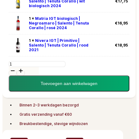
Salento | Tenuta Corallo | wit
€
17,75
biologisch 2024
1 ×
Matria IGT biologisch |
Negroamaro | Salento | Tenuta
€
16,95
Corallo | rosé 2024
1 ×
Nivera IGT | Primitivo |
Salento | Tenuta Corallo | rood
€
18,95
2021
Wijnpakket
Tenuta
Corallo
aantal
Toevoegen aan winkelwagen
Binnen 2–3 werkdagen bezorgd
Gratis verzending vanaf €60
Breukbestendige, stevige wijndozen