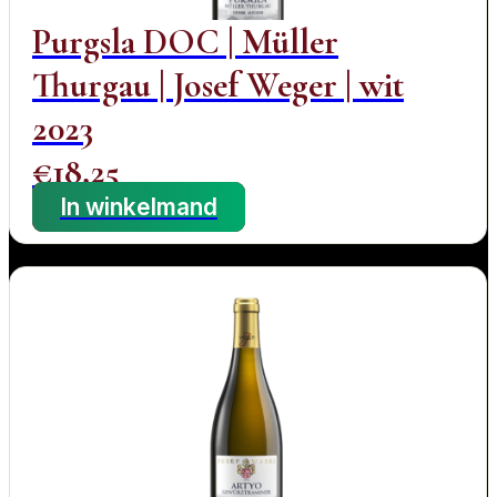
Purgsla DOC | Müller
Thurgau | Josef Weger | wit
2023
€
18,25
In winkelmand