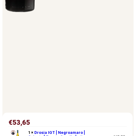
€
53,65
1 ×
Drosia IGT | Negroamaro |