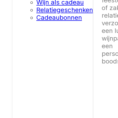
fees
Wijn als cadeau
of za
Relatiegeschenken
relati
Cadeaubonnen
verz
een l
wijnp
een
perso
bood