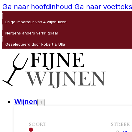
Ga naar hoofdinhoud
Ga naar voetteks
Enige importeur van 4 wijnhuizen
Nergens anders verkrijgbaar
Geselecteerd door Robert & Ulla
Wijnen
SOORT
STREEK