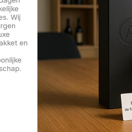
tdagen
kelijke
es. Wij
orgen
uxe
akket en
onlijke
schap.