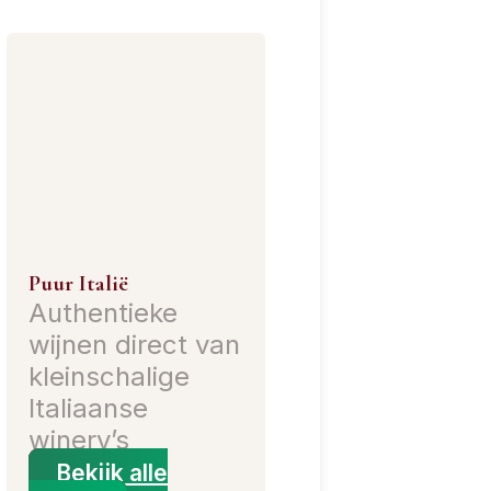
Puur Italië
Authentieke
wijnen direct van
kleinschalige
Italiaanse
winery’s
Bekijk alle