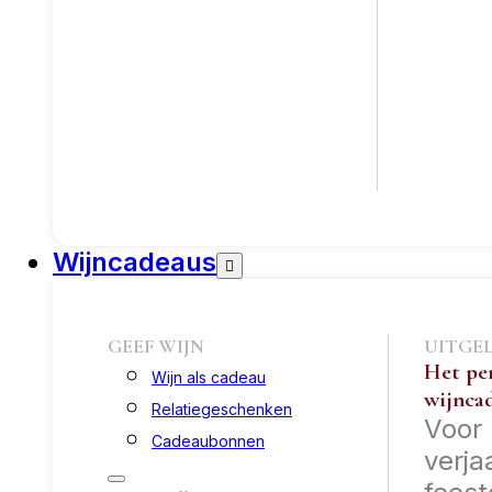
Wijncadeaus
GEEF WIJN
UITGE
Het pe
Wijn als cadeau
wijnca
Relatiegeschenken
Voor
Cadeaubonnen
verja