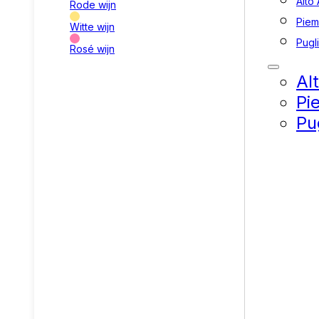
Alto
Rode wijn
Piem
Witte wijn
Pugl
Rosé wijn
Al
Pi
Pu