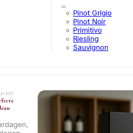
Pinot Grigio
Pinot Noir
Primitivo
Riesling
Sauvignon
LICHT
rfecte
deau
ardagen,