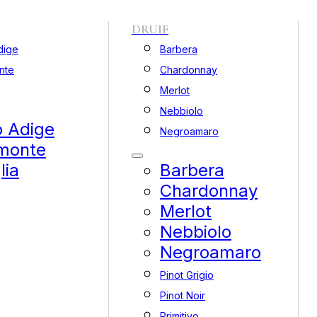
DRUIF
dige
Barbera
nte
Chardonnay
Merlot
Nebbiolo
o Adige
Negroamaro
monte
lia
Barbera
Chardonnay
Merlot
Nebbiolo
Negroamaro
Pinot Grigio
Pinot Noir
Primitivo