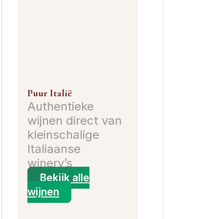
Puur Italië
Authentieke
wijnen direct van
kleinschalige
Italiaanse
winery’s
Bekijk alle
wijnen