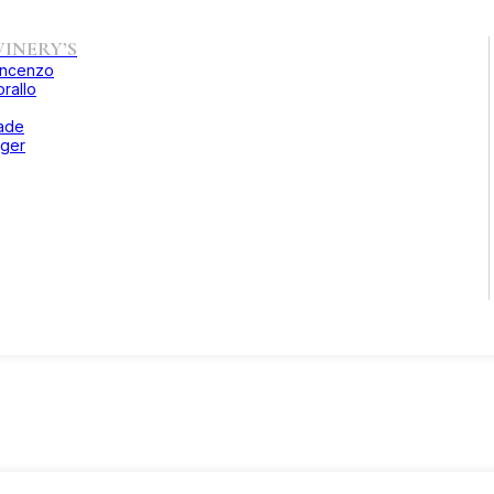
INERY’S
incenzo
rallo
ade
ger