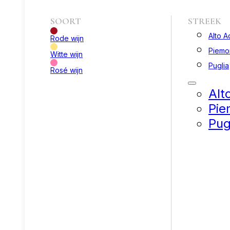
SOORT
STREEK
Alto A
Rode wijn
Piemo
Witte wijn
Puglia
Rosé wijn
Alt
Pie
Pug