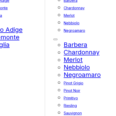
 Adige
Barbera
onte
Chardonnay
ia
Merlot
Nebbiolo
to Adige
Negroamaro
emonte
glia
Barbera
Chardonnay
Merlot
Nebbiolo
Negroamaro
Pinot Grigio
Pinot Noir
Primitivo
Riesling
Sauvignon