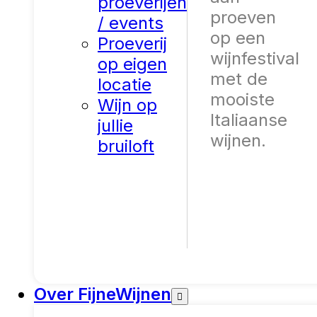
proeverijen
proeven
/ events
op een
Proeverij
wijnfestival
op eigen
met de
locatie
mooiste
Wijn op
Italiaanse
jullie
wijnen.
bruiloft
Over FijneWijnen