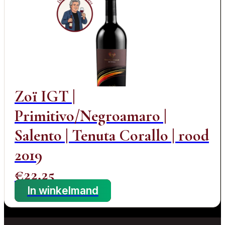
Zoï IGT |
Primitivo/Negroamaro |
Salento | Tenuta Corallo | rood
2019
€
22,25
In winkelmand