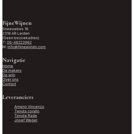
FijneWijnen
Sneeuwbes 16
2318 AR Leiden
(Geen bezoekadres)
T:
06-46223962
M:
info@fijnewijnen.com
Navigatie
Home
De makers
De wijn
Over ons
Contact
Leveranciers
Amerio Vincenzo
Tenuta corallo
Tenute Rade
Josef Weger