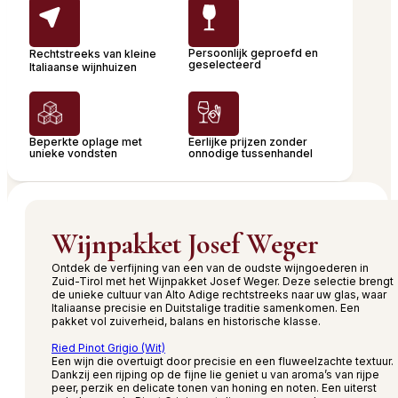
Persoonlijk geproefd en
Rechtstreeks van kleine
geselecteerd
Italiaanse wijnhuizen
Beperkte oplage met
Eerlijke prijzen zonder
unieke vondsten
onnodige tussenhandel
Wijnpakket Josef Weger
Ontdek de verfijning van een van de oudste wijngoederen in
Zuid-Tirol met het Wijnpakket Josef Weger. Deze selectie brengt
de unieke cultuur van Alto Adige rechtstreeks naar uw glas, waar
Italiaanse precisie en Duitstalige traditie samenkomen. Een
pakket vol zuiverheid, balans en historische klasse.
Ried Pinot Grigio (Wit)
Een wijn die overtuigt door precisie en een fluweelzachte textuur.
Dankzij een rijping op de fijne lie geniet u van aroma’s van rijpe
peer, perzik en delicate tonen van honing en noten. Een uiterst