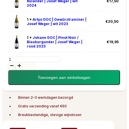
Ruländer | Josef Weger | wit
€
17,50
2024
1 ×
Artyo DOC | Gewürztraminer |
€
20,50
Josef Weger | wit 2023
1 ×
Johann DOC | Pinot Noir /
Blauburgunder | Josef Weger |
€
19,95
rood 2023
Wijnpakket
Josef
Weger
aantal
Toevoegen aan winkelwagen
Binnen 2–3 werkdagen bezorgd
Gratis verzending vanaf €60
Breukbestendige, stevige wijndozen