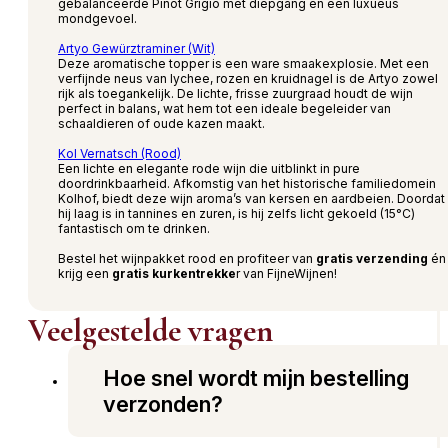
gebalanceerde Pinot Grigio met diepgang en een luxueus
mondgevoel.
Artyo Gewürztraminer (Wit)
Deze aromatische topper is een ware smaakexplosie. Met een
verfijnde neus van lychee, rozen en kruidnagel is de Artyo zowel
rijk als toegankelijk. De lichte, frisse zuurgraad houdt de wijn
perfect in balans, wat hem tot een ideale begeleider van
schaaldieren of oude kazen maakt.
Kol Vernatsch (Rood)
Een lichte en elegante rode wijn die uitblinkt in pure
doordrinkbaarheid. Afkomstig van het historische familiedomein
Kolhof, biedt deze wijn aroma’s van kersen en aardbeien. Doordat
hij laag is in tannines en zuren, is hij zelfs licht gekoeld (15°C)
fantastisch om te drinken.
Bestel het wijnpakket rood en profiteer van
gratis verzending
én
krijg een
gratis kurkentrekke
r van FijneWijnen!
Veelgestelde vragen
Hoe snel wordt mijn bestelling
verzonden?