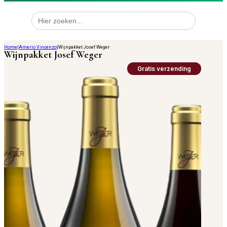
Zoek
naar:
Home
|
Amerio Vincenzo
|
Wijnpakket Josef Weger
Wijnpakket Josef Weger
Gratis verzending