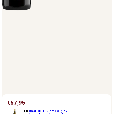
€
57,95
1 ×
Ried DOC | Pinot Grigio /