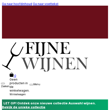
Ga naar hoofdinhoud
Ga naar voettekst
0
Geen
producten in
Menu
Zoeken
de
winkelwagen.
Winkelwagen
LET OP! Ontdek onze nieuwe collectie Auswahl wijnen.
Bekijk de unieke collectie