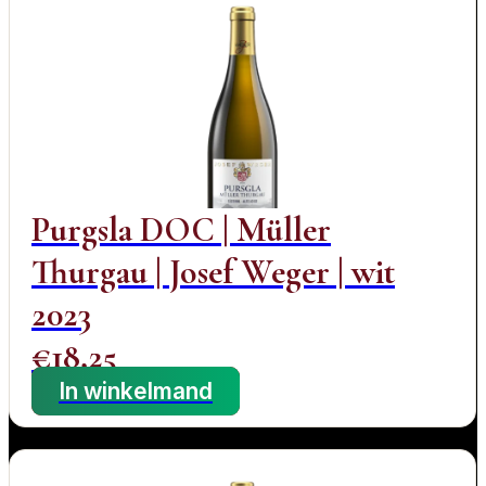
Purgsla DOC | Müller
Thurgau | Josef Weger | wit
2023
€
18,25
In winkelmand