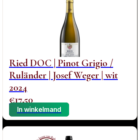
Ried DOC | Pinot Grigio /
Ruländer | Josef Weger | wit
2024
€
17,50
In winkelmand