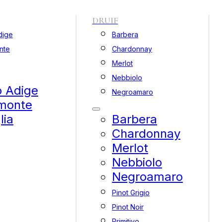
DRUIF
dige
Barbera
nte
Chardonnay
Merlot
Nebbiolo
o Adige
Negroamaro
monte
lia
Barbera
Chardonnay
Merlot
Nebbiolo
Negroamaro
Pinot Grigio
Pinot Noir
Primitivo