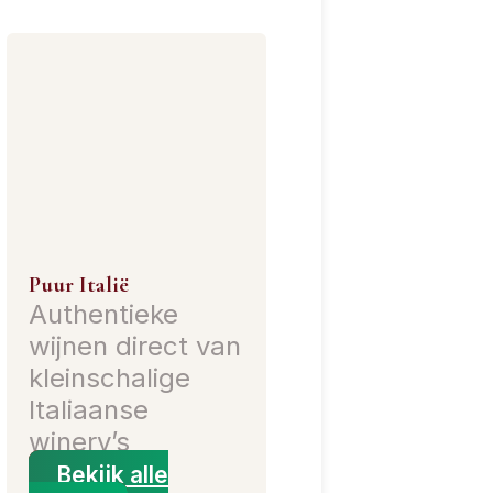
Puur Italië
Authentieke
wijnen direct van
kleinschalige
Italiaanse
winery’s
Bekijk alle