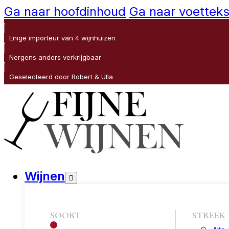
Ga naar hoofdinhoud
Ga naar voetteks
Enige importeur van 4 wijnhuizen
Nergens anders verkrijgbaar
Geselecteerd door Robert & Ulla
Wijnen
SOORT
STREEK