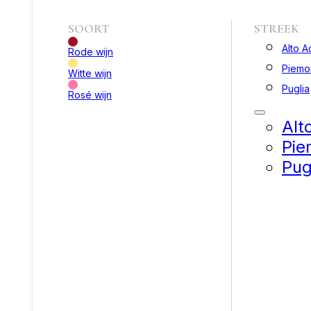
SOORT
STREEK
Alto A
Rode wijn
Piemo
Witte wijn
Puglia
Rosé wijn
Alt
Pie
Pug