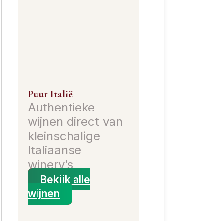
Puur Italië
Authentieke
wijnen direct van
kleinschalige
Italiaanse
winery’s
Bekijk alle
wijnen