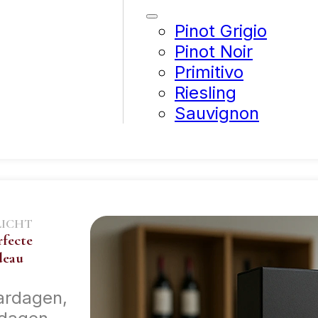
Pinot Grigio
Pinot Noir
Primitivo
Riesling
Sauvignon
LICHT
rfecte
deau
ardagen,