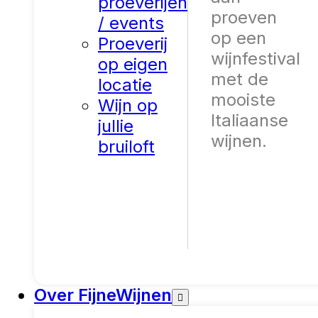
proeverijen
proeven
/ events
op een
Proeverij
wijnfestival
op eigen
met de
locatie
mooiste
Wijn op
Italiaanse
jullie
wijnen.
bruiloft
Over FijneWijnen