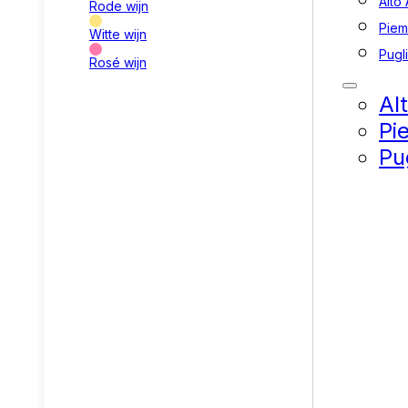
Alto
Rode wijn
Piem
Witte wijn
Pugl
Rosé wijn
Al
Pi
Pu