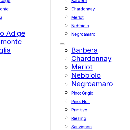
 Adige
Barbera
onte
Chardonnay
ia
Merlot
Nebbiolo
to Adige
Negroamaro
emonte
glia
Barbera
Chardonnay
Merlot
Nebbiolo
Negroamaro
Pinot Grigio
Pinot Noir
Primitivo
Riesling
Sauvignon