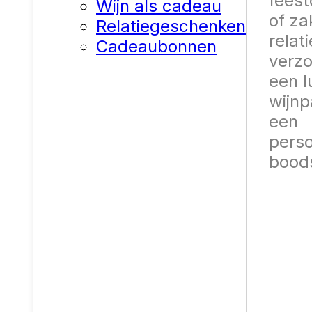
fees
Wijn als cadeau
of za
Relatiegeschenken
relati
Cadeaubonnen
verz
een l
wijnp
een
perso
bood