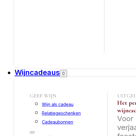
Wijncadeaus
GEEF WIJN
UITGE
Het pe
Wijn als cadeau
wijnca
Relatiegeschenken
Voor
Cadeaubonnen
verja