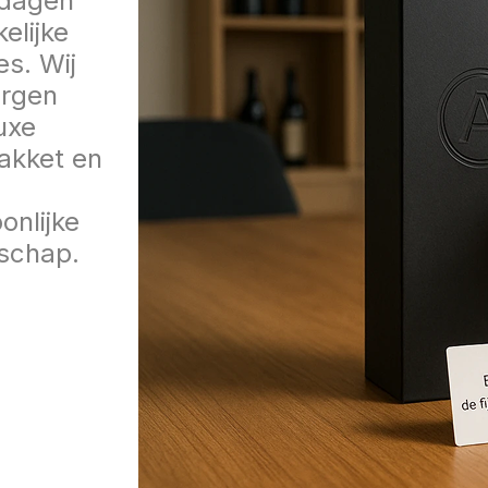
tdagen
kelijke
es. Wij
orgen
uxe
akket en
onlijke
schap.