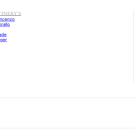
INERY’S
incenzo
rallo
ade
ger